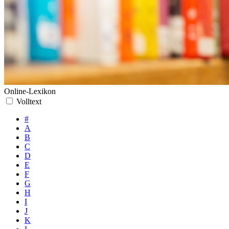
Online-Lexikon
Volltext
#
A
B
C
D
E
F
G
H
I
J
K