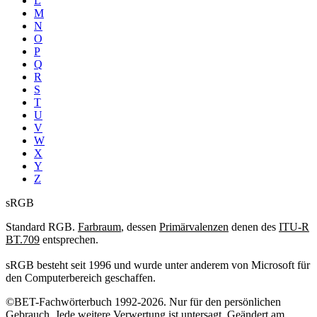
L
M
N
O
P
Q
R
S
T
U
V
W
X
Y
Z
sRGB
Standard RGB.
Farbraum
, dessen
Primärvalenzen
denen des
ITU-R
BT.709
entsprechen.
sRGB besteht seit 1996 und wurde unter anderem von Microsoft für
den Computerbereich geschaffen.
©BET-Fachwörterbuch 1992-2026. Nur für den persönlichen
Gebrauch. Jede weitere Verwertung ist untersagt. Geändert am