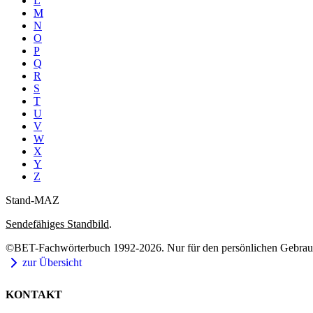
L
M
N
O
P
Q
R
S
T
U
V
W
X
Y
Z
Stand-MAZ
Sendefähiges Standbild
.
©BET-Fachwörterbuch 1992-2026. Nur für den persönlichen Gebrauch
zur Übersicht
KONTAKT