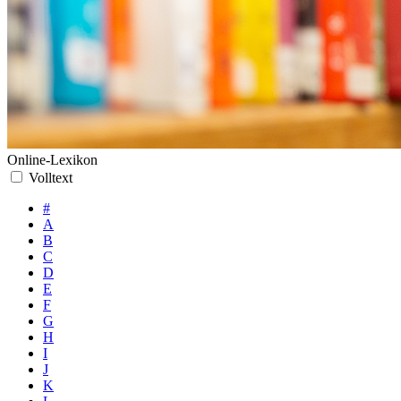
Online-Lexikon
Volltext
#
A
B
C
D
E
F
G
H
I
J
K