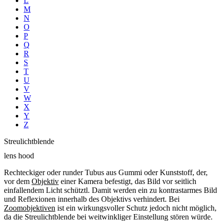
L
M
N
O
P
Q
R
S
T
U
V
W
X
Y
Z
Streulichtblende
lens hood
Rechteckiger oder runder Tubus aus Gummi oder Kunststoff, der,
vor dem
Objektiv
einer Kamera befestigt, das Bild vor seitlich
einfallendem Licht schütztl. Damit werden ein zu kontrastarmes Bild
und Reflexionen innerhalb des Objektivs verhindert. Bei
Zoomobjektiven
ist ein wirkungsvoller Schutz jedoch nicht möglich,
da die Streulichtblende bei weitwinkliger Einstellung stören würde.