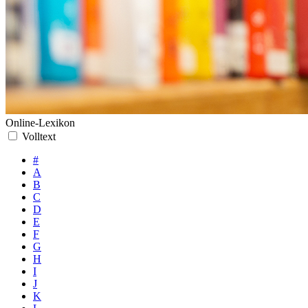
Online-Lexikon
Volltext
#
A
B
C
D
E
F
G
H
I
J
K