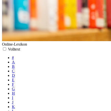
Online-Lexikon
Volltext
#
A
B
C
D
E
F
G
H
I
J
K