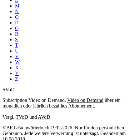
L
M
N
O
P
Q
R
S
T
U
V
W
X
Y
Z
SVoD
Subscription Video on Demand.
Video on Demand
über ein
monatlich oder jährlich bezahltes Abonnement.
Vergl.
TVoD
und
AVoD
.
©BET-Fachwörterbuch 1992-2026. Nur für den persönlichen
Gebrauch. Jede weitere Verwertung ist untersagt. Geändert am
10.08.2018