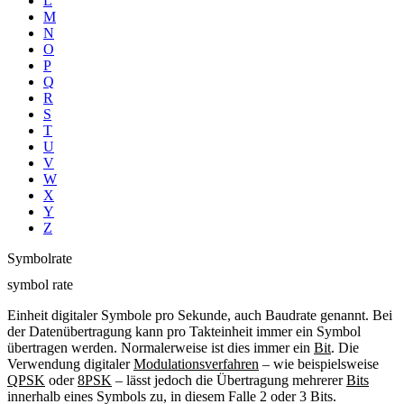
L
M
N
O
P
Q
R
S
T
U
V
W
X
Y
Z
Symbolrate
symbol rate
Einheit digitaler Symbole pro Sekunde, auch Baudrate genannt. Bei
der Datenübertragung kann pro Takteinheit immer ein Symbol
übertragen werden. Normalerweise ist dies immer ein
Bit
. Die
Verwendung digitaler
Modulationsverfahren
– wie beispielsweise
QPSK
oder
8PSK
– lässt jedoch die Übertragung mehrerer
Bits
innerhalb eines Symbols zu, in diesem Falle 2 oder 3 Bits.