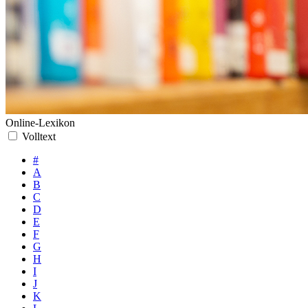
Online-Lexikon
Volltext
#
A
B
C
D
E
F
G
H
I
J
K