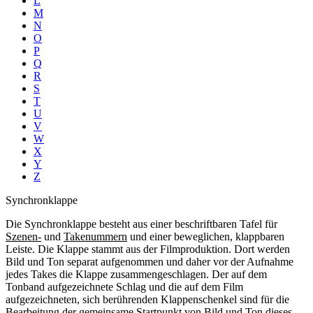
L
M
N
O
P
Q
R
S
T
U
V
W
X
Y
Z
Synchronklappe
Die Synchronklappe besteht aus einer beschriftbaren Tafel für
Szenen-
und
Takenummern
und einer beweglichen, klappbaren
Leiste. Die Klappe stammt aus der Filmproduktion. Dort werden
Bild und Ton separat aufgenommen und daher vor der Aufnahme
jedes Takes die Klappe zusammengeschlagen. Der auf dem
Tonband aufgezeichnete Schlag und die auf dem Film
aufgezeichneten, sich berührenden Klappenschenkel sind für die
Bearbeitung
der gemeinsame Startpunkt von Bild und Ton dieses