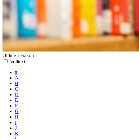
Online-Lexikon
Volltext
#
A
B
C
D
E
F
G
H
I
J
K