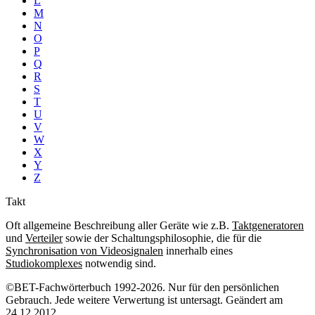
L
M
N
O
P
Q
R
S
T
U
V
W
X
Y
Z
Takt
Oft allgemeine Beschreibung aller Geräte wie z.B.
Taktgeneratoren
und
Verteiler
sowie der Schaltungsphilosophie, die für die
Synchronisation von Videosignalen
innerhalb eines
Studiokomplexes
notwendig sind.
©BET-Fachwörterbuch 1992-2026. Nur für den persönlichen
Gebrauch. Jede weitere Verwertung ist untersagt. Geändert am
24.12.2012