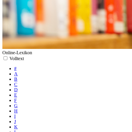
Online-Lexikon
Volltext
#
A
B
C
D
E
F
G
H
I
J
K