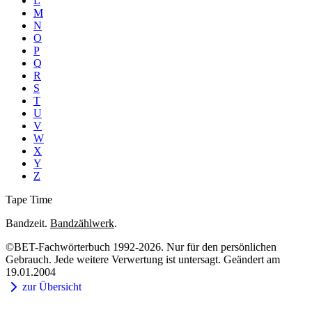
L
M
N
O
P
Q
R
S
T
U
V
W
X
Y
Z
Tape Time
Bandzeit.
Bandzählwerk
.
©BET-Fachwörterbuch 1992-2026. Nur für den persönlichen
Gebrauch. Jede weitere Verwertung ist untersagt. Geändert am
19.01.2004
zur Übersicht