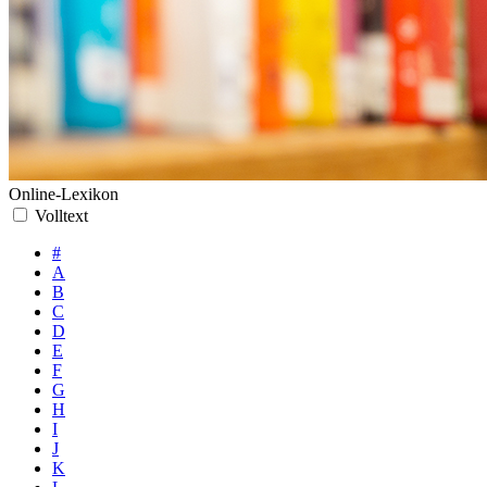
Online-Lexikon
Volltext
#
A
B
C
D
E
F
G
H
I
J
K