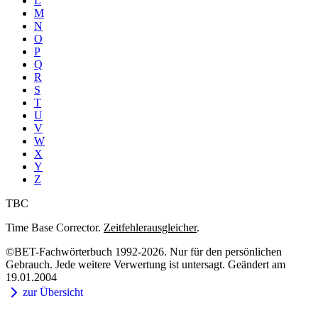
L
M
N
O
P
Q
R
S
T
U
V
W
X
Y
Z
TBC
Time Base Corrector.
Zeitfehlerausgleicher
.
©BET-Fachwörterbuch 1992-2026. Nur für den persönlichen
Gebrauch. Jede weitere Verwertung ist untersagt. Geändert am
19.01.2004
zur Übersicht