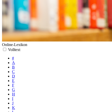
Online-Lexikon
Volltext
#
A
B
C
D
E
F
G
H
I
J
K