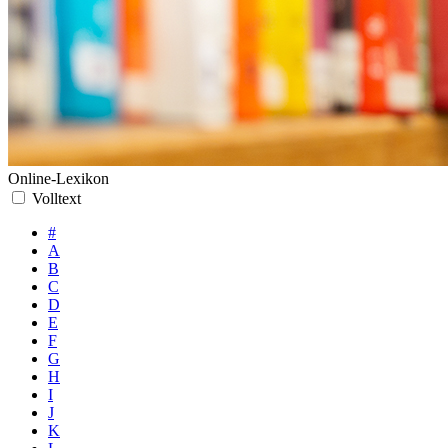
Online-Lexikon
Volltext
#
A
B
C
D
E
F
G
H
I
J
K