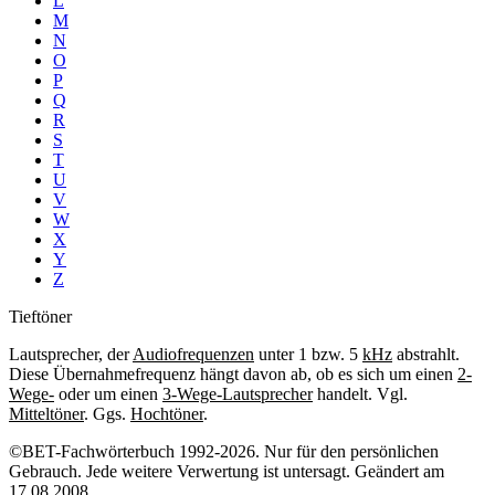
L
M
N
O
P
Q
R
S
T
U
V
W
X
Y
Z
Tieftöner
Lautsprecher, der
Audiofrequenzen
unter 1 bzw. 5
kHz
abstrahlt.
Diese Übernahmefrequenz hängt davon ab, ob es sich um einen
2-
Wege-
oder um einen
3-Wege-Lautsprecher
handelt. Vgl.
Mitteltöner
. Ggs.
Hochtöner
.
©BET-Fachwörterbuch 1992-2026. Nur für den persönlichen
Gebrauch. Jede weitere Verwertung ist untersagt. Geändert am
17.08.2008