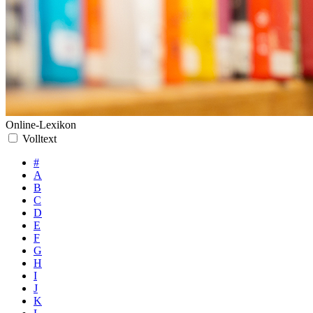
Online-Lexikon
Volltext
#
A
B
C
D
E
F
G
H
I
J
K