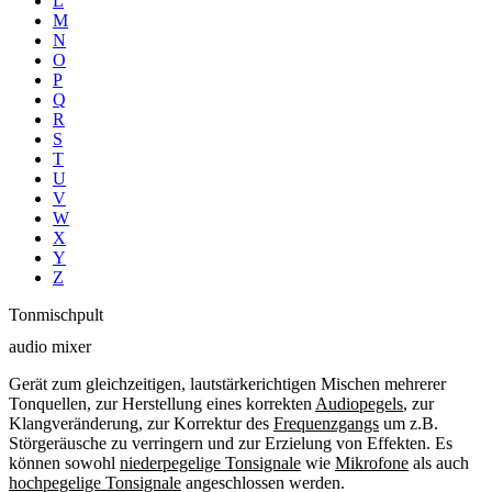
L
M
N
O
P
Q
R
S
T
U
V
W
X
Y
Z
Tonmischpult
audio mixer
Gerät zum gleichzeitigen, lautstärkerichtigen Mischen mehrerer
Tonquellen, zur Herstellung eines korrekten
Audiopegels
, zur
Klangveränderung, zur Korrektur des
Frequenzgangs
um z.B.
Störgeräusche zu verringern und zur Erzielung von Effekten. Es
können sowohl
niederpegelige Tonsignale
wie
Mikrofone
als auch
hochpegelige Tonsignale
angeschlossen werden.