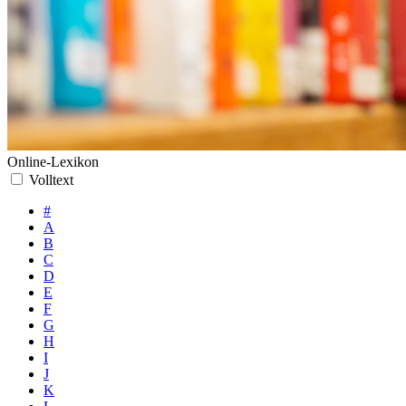
Online-Lexikon
Volltext
#
A
B
C
D
E
F
G
H
I
J
K