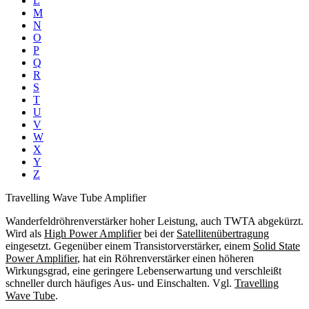
L
M
N
O
P
Q
R
S
T
U
V
W
X
Y
Z
Travelling Wave Tube Amplifier
Wanderfeldröhrenverstärker hoher Leistung, auch TWTA abgekürzt.
Wird als
High Power Amplifier
bei der
Satellitenübertragung
eingesetzt. Gegenüber einem Transistorverstärker, einem
Solid State
Power Amplifier
, hat ein Röhrenverstärker einen höheren
Wirkungsgrad, eine geringere Lebenserwartung und verschleißt
schneller durch häufiges Aus- und Einschalten. Vgl.
Travelling
Wave Tube
.