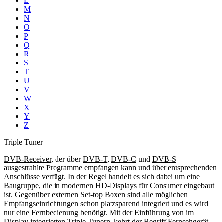
L
M
N
O
P
Q
R
S
T
U
V
W
X
Y
Z
Triple Tuner
DVB-Receiver
, der über
DVB-T
,
DVB-C
und
DVB-S
ausgestrahlte Programme empfangen kann und über entsprechenden
Anschlüsse verfügt. In der Regel handelt es sich dabei um eine
Baugruppe, die in modernen HD-Displays für Consumer eingebaut
ist. Gegenüber externen
Set-top Boxen
sind alle möglichen
Empfangseinrichtungen schon platzsparend integriert und es wird
nur eine Fernbedienung benötigt. Mit der Einführung von im
Display integrierten Triple Tunern, kehrt der Begriff
Fernsehgerät