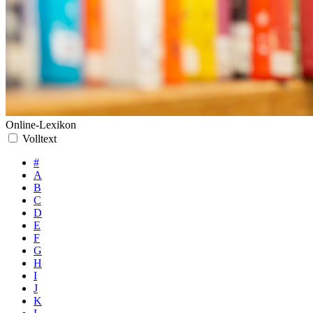
Online-Lexikon
Volltext
#
A
B
C
D
E
F
G
H
I
J
K