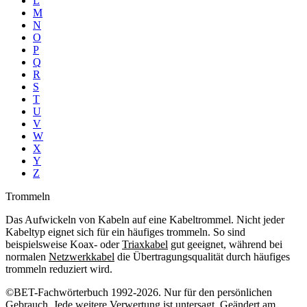
L
M
N
O
P
Q
R
S
T
U
V
W
X
Y
Z
Trommeln
Das Aufwickeln von Kabeln auf eine Kabeltrommel. Nicht jeder
Kabeltyp eignet sich für ein häufiges trommeln. So sind
beispielsweise Koax- oder
Triaxkabel
gut geeignet, während bei
normalen
Netzwerkkabel
die Übertragungsqualität durch häufiges
trommeln reduziert wird.
©BET-Fachwörterbuch 1992-2026. Nur für den persönlichen
Gebrauch. Jede weitere Verwertung ist untersagt. Geändert am