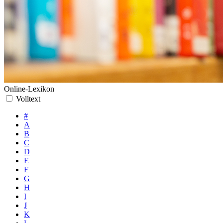
Online-Lexikon
Volltext
#
A
B
C
D
E
F
G
H
I
J
K