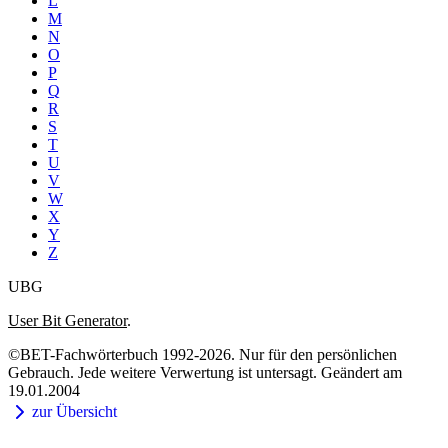
L
M
N
O
P
Q
R
S
T
U
V
W
X
Y
Z
UBG
User Bit Generator
.
©BET-Fachwörterbuch 1992-2026. Nur für den persönlichen
Gebrauch. Jede weitere Verwertung ist untersagt. Geändert am
19.01.2004
zur Übersicht