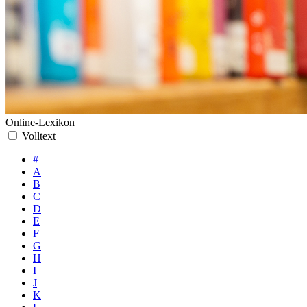
Online-Lexikon
Volltext
#
A
B
C
D
E
F
G
H
I
J
K