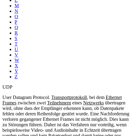
L
M
N
O
P
Q
R
S
T
U
V
W
X
Y
Z
UDP
User Datagram Protocol.
Transportprotokoll
, bei dem
Ethernet
Frames
zwischen zwei
Teilnehmern
eines
Netzwerks
übertragen
wird, ohne dass der Empfänger erkennen kann, ob Datenpakete
fehlen oder deren Reihenfolge gestört wurde. Eine Nachforderung
verloren gegangener Ethernet Frames ist nicht möglich. Dies kann
zu Störungen führen. Daher ist das Verfahren nur vorteilig, wenn
beispielsweise Video- und Audioinhalte in Echtzeit übertragen
werden sollen und kein Paketverlust und damit keine oder nur