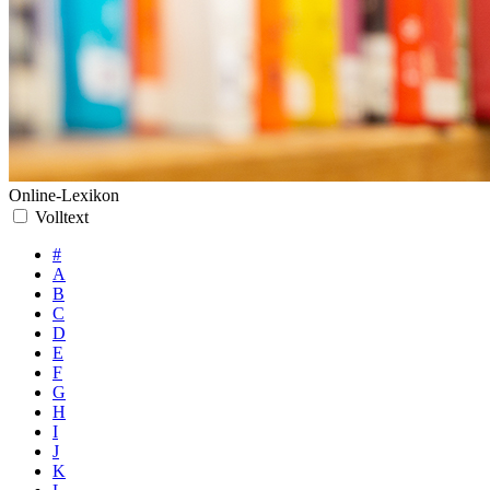
Online-Lexikon
Volltext
#
A
B
C
D
E
F
G
H
I
J
K