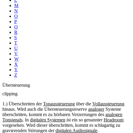
L
M
N
O
P
Q
R
S
T
U
V
W
X
Y
Z
Übersteuerung
clipping
1.) Überschreiten der
Tonaussteuerung
über die
Vollaussteuerung
hinaus. Wird auch die Übersteuerungsreserve
analoger
Systeme
überschritten, kommt es zu hörbaren Verzerrungen des
analogen
Tonsignals
. In
digitalen Systemen
ist ein so genannter
Headroom
vorgesehen. Wird dieser überschritten, kommt es schlagartig zu
gravierenden Störungen der
digitalen Audiosignale
.