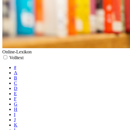
Online-Lexikon
Volltext
#
A
B
C
D
E
F
G
H
I
J
K