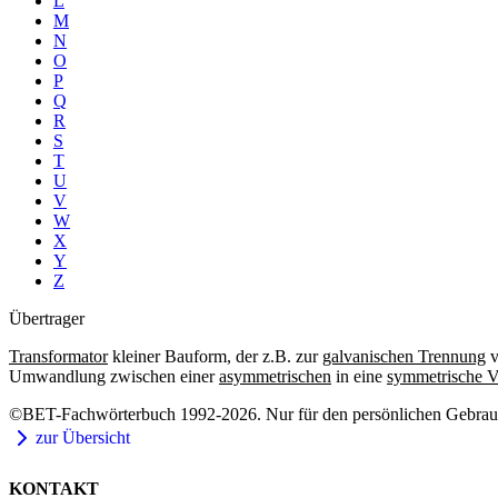
L
M
N
O
P
Q
R
S
T
U
V
W
X
Y
Z
Übertrager
Transformator
kleiner Bauform, der z.B. zur
galvanischen Trennung
v
Umwandlung zwischen einer
asymmetrischen
in eine
symmetrische V
©BET-Fachwörterbuch 1992-2026. Nur für den persönlichen Gebrauch
zur Übersicht
KONTAKT