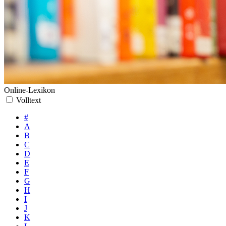
Online-Lexikon
Volltext
#
A
B
C
D
E
F
G
H
I
J
K