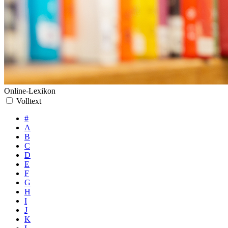
Online-Lexikon
Volltext
#
A
B
C
D
E
F
G
H
I
J
K