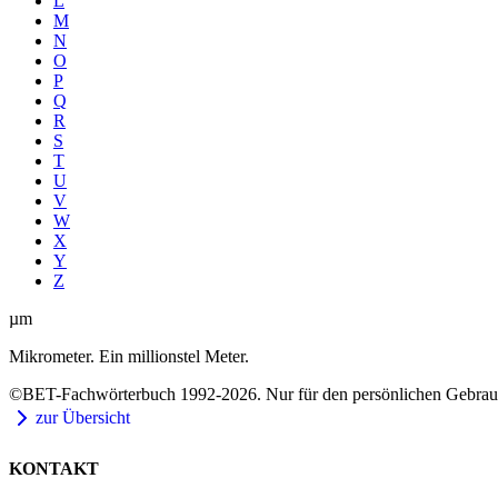
L
M
N
O
P
Q
R
S
T
U
V
W
X
Y
Z
µm
Mikrometer. Ein millionstel Meter.
©BET-Fachwörterbuch 1992-2026. Nur für den persönlichen Gebrauch
zur Übersicht
KONTAKT