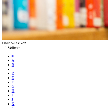
Online-Lexikon
Volltext
#
A
B
C
D
E
F
G
H
I
J
K