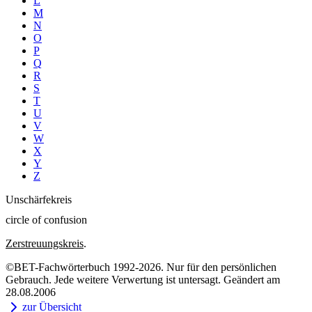
L
M
N
O
P
Q
R
S
T
U
V
W
X
Y
Z
Unschärfekreis
circle of confusion
Zerstreuungskreis
.
©BET-Fachwörterbuch 1992-2026. Nur für den persönlichen
Gebrauch. Jede weitere Verwertung ist untersagt. Geändert am
28.08.2006
zur Übersicht