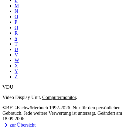
L
M
N
O
P
Q
R
S
T
U
V
W
X
Y
Z
VDU
Video Display Unit.
Computermonitor
.
©BET-Fachwörterbuch 1992-2026. Nur für den persönlichen
Gebrauch. Jede weitere Verwertung ist untersagt. Geändert am
18.09.2006
zur Übersicht