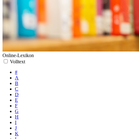
Online-Lexikon
Volltext
#
A
B
C
D
E
F
G
H
I
J
K