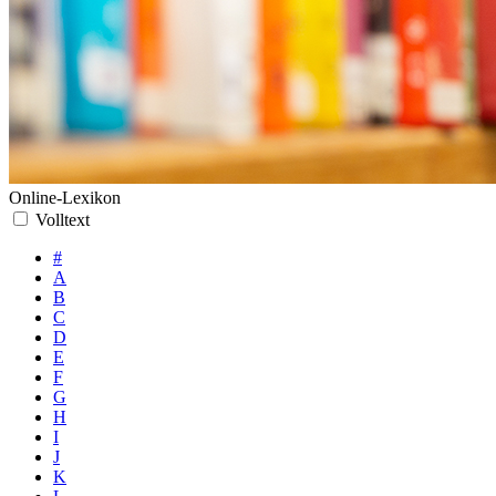
Online-Lexikon
Volltext
#
A
B
C
D
E
F
G
H
I
J
K