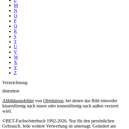
L
M
N
O
P
Q
R
S
T
U
V
W
X
Y
Z
Verzeichnung
distortion
Abbildungsfehler
von
Objektiven
, bei denen das Bild entweder
kissenförmig nach innen oder tonnenförmig nach außen verzerrt
wird.
©BET-Fachwörterbuch 1992-2026. Nur für den persönlichen
Gebrauch. Jede weitere Verwertung ist untersagt. Geändert am