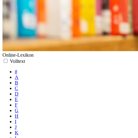
Online-Lexikon
Volltext
#
A
B
C
D
E
F
G
H
I
J
K