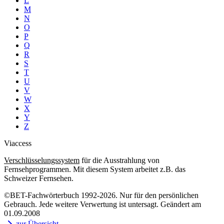
L
M
N
O
P
Q
R
S
T
U
V
W
X
Y
Z
Viaccess
Verschlüsselungssystem
für die Ausstrahlung von
Fernsehprogrammen. Mit diesem System arbeitet z.B. das
Schweizer Fernsehen.
©BET-Fachwörterbuch 1992-2026. Nur für den persönlichen
Gebrauch. Jede weitere Verwertung ist untersagt. Geändert am
01.09.2008
zur Übersicht