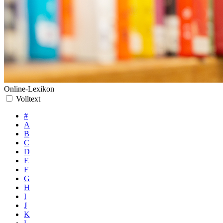
Online-Lexikon
Volltext
#
A
B
C
D
E
F
G
H
I
J
K