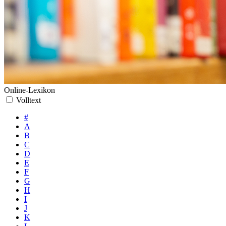
Online-Lexikon
Volltext
#
A
B
C
D
E
F
G
H
I
J
K