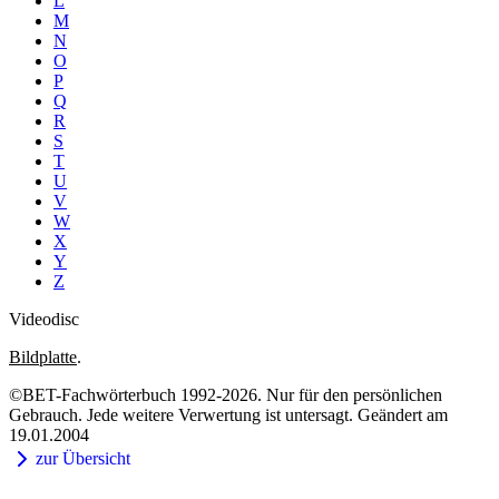
L
M
N
O
P
Q
R
S
T
U
V
W
X
Y
Z
Videodisc
Bildplatte
.
©BET-Fachwörterbuch 1992-2026. Nur für den persönlichen
Gebrauch. Jede weitere Verwertung ist untersagt. Geändert am
19.01.2004
zur Übersicht