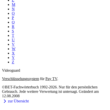
L
M
N
O
P
Q
R
S
T
U
V
W
X
Y
Z
Videoguard
Verschlüsselungssystem
für
Pay TV
.
©BET-Fachwörterbuch 1992-2026. Nur für den persönlichen
Gebrauch. Jede weitere Verwertung ist untersagt. Geändert am
12.08.2008
zur Übersicht