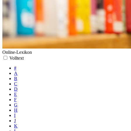
Online-Lexikon
Volltext
#
A
B
C
D
E
F
G
H
I
J
K