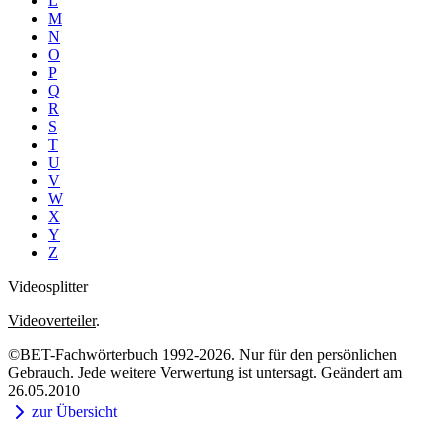
L
M
N
O
P
Q
R
S
T
U
V
W
X
Y
Z
Videosplitter
Videoverteiler
.
©BET-Fachwörterbuch 1992-2026. Nur für den persönlichen
Gebrauch. Jede weitere Verwertung ist untersagt. Geändert am
26.05.2010
zur Übersicht