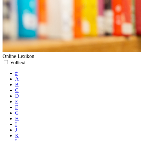
Online-Lexikon
Volltext
#
A
B
C
D
E
F
G
H
I
J
K