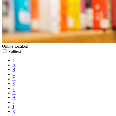
Online-Lexikon
Volltext
#
A
B
C
D
E
F
G
H
I
J
K