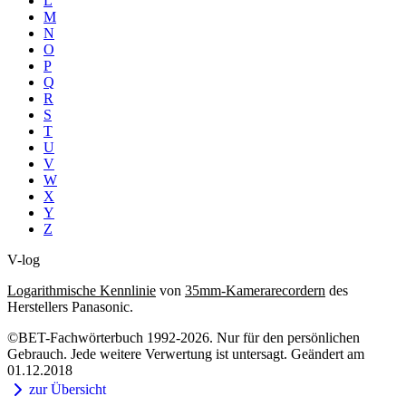
L
M
N
O
P
Q
R
S
T
U
V
W
X
Y
Z
V-log
Logarithmische Kennlinie
von
35mm-Kamerarecordern
des
Herstellers Panasonic.
©BET-Fachwörterbuch 1992-2026. Nur für den persönlichen
Gebrauch. Jede weitere Verwertung ist untersagt. Geändert am
01.12.2018
zur Übersicht