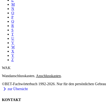
L
M
N
O
P
Q
R
S
T
U
V
W
X
Y
Z
WAK
Wandanschlusskasten.
Anschlusskasten
.
©BET-Fachwörterbuch 1992-2026. Nur für den persönlichen Gebrauch
zur Übersicht
KONTAKT