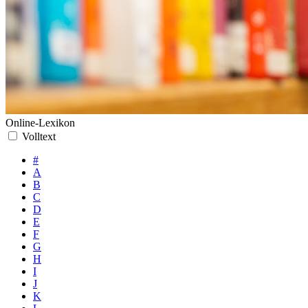
Online-Lexikon
Volltext
#
A
B
C
D
E
F
G
H
I
J
K