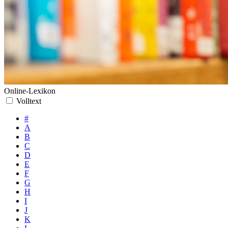
Online-Lexikon
Volltext
#
A
B
C
D
E
F
G
H
I
J
K