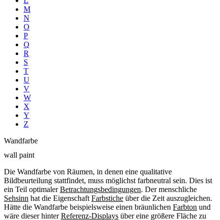
L
M
N
O
P
Q
R
S
T
U
V
W
X
Y
Z
Wandfarbe
wall paint
Die Wandfarbe von Räumen, in denen eine qualitative
Bildbeurteilung stattfindet, muss möglichst farbneutral sein. Dies ist
ein Teil optimaler
Betrachtungsbedingungen
. Der menschliche
Sehsinn
hat die Eigenschaft
Farbstiche
über die Zeit auszugleichen.
Hätte die Wandfarbe beispielsweise einen bräunlichen
Farbton
und
wäre dieser hinter
Referenz-Displays
über eine größere Fläche zu