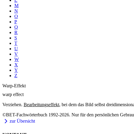
L
M
N
O
P
Q
R
S
T
U
V
W
X
Y
Z
Warp-Effekt
warp effect
Verziehen.
Bearbeitungseffekt
, bei dem das Bild selbst dreidimensio
©BET-Fachwörterbuch 1992-2026. Nur für den persönlichen Gebrauch
zur Übersicht