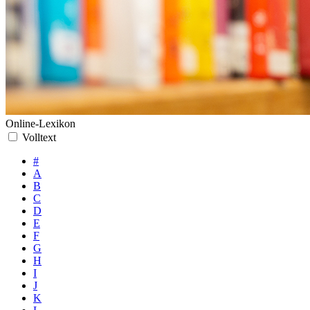
Online-Lexikon
Volltext
#
A
B
C
D
E
F
G
H
I
J
K