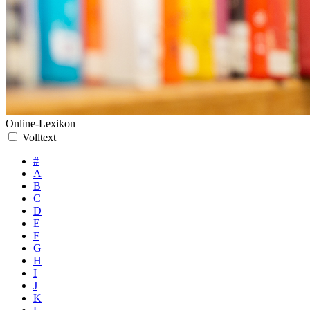
Online-Lexikon
Volltext
#
A
B
C
D
E
F
G
H
I
J
K