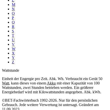
L
M
N
O
P
Q
R
S
T
U
V
W
X
Y
Z
Wattstunde
Einheit der Engergie pro Zeit. Abk. Wh. Verbraucht ein Gerät 50
Watt
, kann dieses von einem
Akku
mit einer Kapazität von 100
Wattstunden, zwei Stunden betrieben werden. Ein größerer
Energiebedarf wird mit Kilowattstunden angegeben. Abk. kWh.
©BET-Fachwörterbuch 1992-2026. Nur für den persönlichen
Gebrauch. Jede weitere Verwertung ist untersagt. Geändert am
11.09.2023