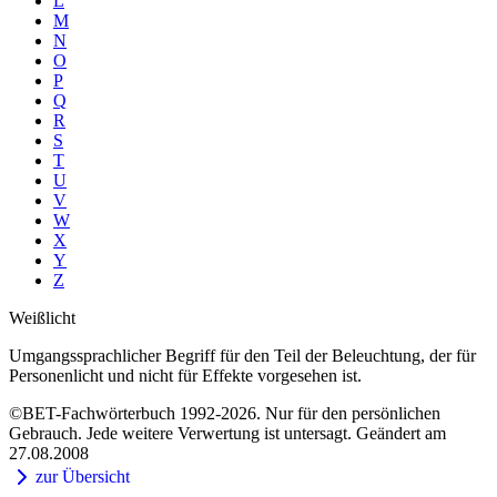
L
M
N
O
P
Q
R
S
T
U
V
W
X
Y
Z
Weißlicht
Umgangssprachlicher Begriff für den Teil der Beleuchtung, der für
Personenlicht und nicht für Effekte vorgesehen ist.
©BET-Fachwörterbuch 1992-2026. Nur für den persönlichen
Gebrauch. Jede weitere Verwertung ist untersagt. Geändert am
27.08.2008
zur Übersicht