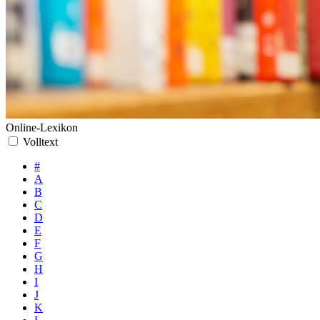
Online-Lexikon
Volltext
#
A
B
C
D
E
F
G
H
I
J
K