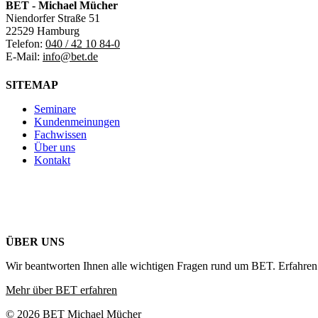
BET - Michael Mücher
Niendorfer Straße 51
22529 Hamburg
Telefon:
040 / 42 10 84-0
E-Mail:
info@bet.de
SITEMAP
Seminare
Kundenmeinungen
Fachwissen
Über uns
Kontakt
ÜBER UNS
Wir beantworten Ihnen alle wichtigen Fragen rund um BET. Erfahren 
Mehr über BET erfahren
© 2026 BET Michael Mücher