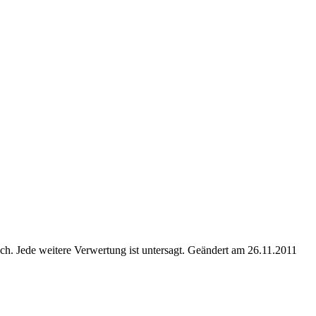
. Jede weitere Verwertung ist untersagt. Geändert am 26.11.2011