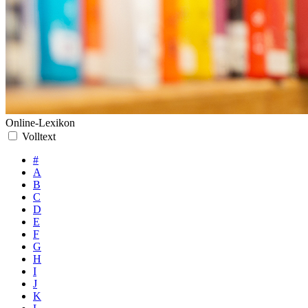
Online-Lexikon
Volltext
#
A
B
C
D
E
F
G
H
I
J
K