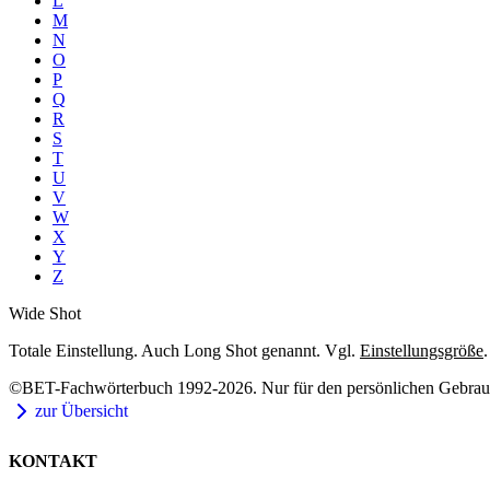
L
M
N
O
P
Q
R
S
T
U
V
W
X
Y
Z
Wide Shot
Totale Einstellung. Auch Long Shot genannt. Vgl.
Einstellungsgröße
.
©BET-Fachwörterbuch 1992-2026. Nur für den persönlichen Gebrauch
zur Übersicht
KONTAKT