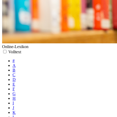
Online-Lexikon
Volltext
#
A
B
C
D
E
F
G
H
I
J
K