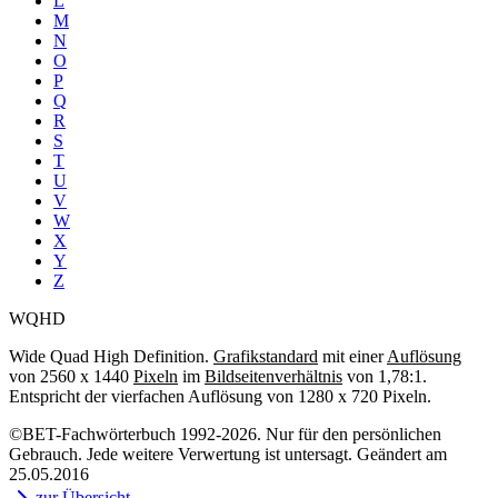
L
M
N
O
P
Q
R
S
T
U
V
W
X
Y
Z
WQHD
Wide Quad High Definition.
Grafikstandard
mit einer
Auflösung
von 2560 x 1440
Pixeln
im
Bildseitenverhältnis
von 1,78:1.
Entspricht der vierfachen Auflösung von 1280 x 720 Pixeln.
©BET-Fachwörterbuch 1992-2026. Nur für den persönlichen
Gebrauch. Jede weitere Verwertung ist untersagt. Geändert am
25.05.2016
zur Übersicht