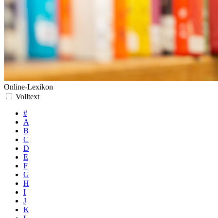
Online-Lexikon
Volltext
#
A
B
C
D
E
F
G
H
I
J
K