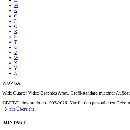
L
M
N
O
P
Q
R
S
T
U
V
W
X
Y
Z
WQVGA
Wide Quarter Video Graphics Array.
Grafikstandard
mit einer
Auflös
©BET-Fachwörterbuch 1992-2026. Nur für den persönlichen Gebrauch
zur Übersicht
KONTAKT