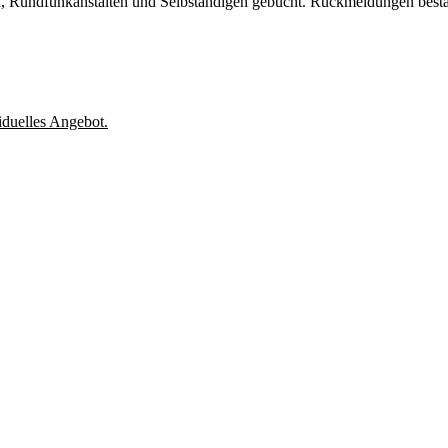
Rundfunkanstalten und Selbständigen gebucht. Rückmeldungen bestäti
iduelles Angebot.