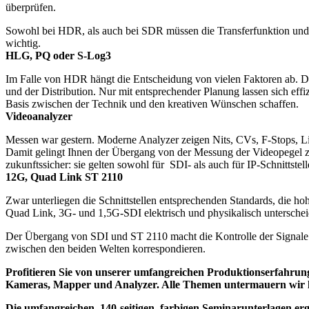
überprüfen.
Sowohl bei HDR, als auch bei SDR müssen die Transferfunktion und 
wichtig.
HLG, PQ oder S-Log3
Im Falle von HDR hängt die Entscheidung von vielen Faktoren ab. D
und der Distribution. Nur mit entsprechender Planung lassen sich ef
Basis zwischen der Technik und den kreativen Wünschen schaffen.
Videoanalyzer
Messen war gestern. Moderne Analyzer zeigen Nits, CVs, F-Stops, Li
Damit gelingt Ihnen der Übergang von der Messung der Videopegel 
zukunftssicher: sie gelten sowohl für SDI- als auch für IP-Schnittstell
12G, Quad Link ST 2110
Zwar unterliegen die Schnittstellen entsprechenden Standards, die ho
Quad Link, 3G- und 1,5G-SDI elektrisch und physikalisch unterscheid
Der Übergang von SDI und ST 2110 macht die Kontrolle der Signale n
zwischen den beiden Welten korrespondieren.
Profitieren Sie von unserer umfangreichen Produktionserfahru
Kameras, Mapper und Analyzer. Alle Themen untermauern wir live
Die umfangreichen, 140-seitigen, farbigen Seminarunterlagen er