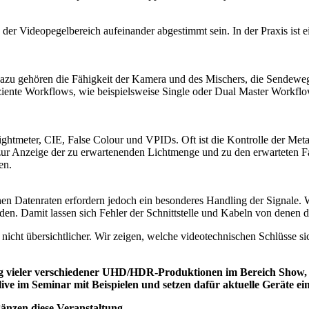
der Videopegelbereich aufeinander abgestimmt sein. In der Praxis is
azu gehören die Fähigkeit der Kamera und des Mischers, die Sendeweg
fiziente Workflows, wie beispielsweise Single oder Dual Master Workfl
ghtmeter, CIE, False Colour und VPIDs. Oft ist die Kontrolle der Met
zur Anzeige der zu erwartenenden Lichtmenge und zu den erwarteten
en.
hen Datenraten erfordern jedoch ein besonderes Handling der Signale. 
en. Damit lassen sich Fehler der Schnittstelle und Kabeln von denen d
icht übersichtlicher. Wir zeigen, welche videotechnischen Schlüsse s
ng vieler verschiedener UHD/HDR-Produktionen im Bereich Show,
 im Seminar mit Beispielen und setzen dafür aktuelle Geräte ein
gänzen diese Veranstaltung.