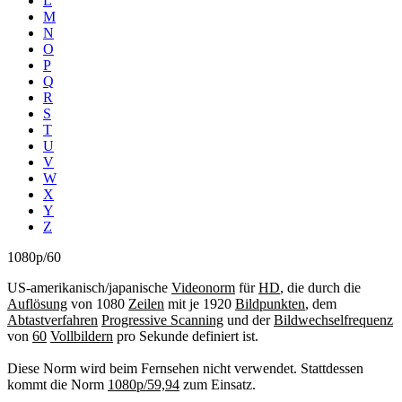
L
M
N
O
P
Q
R
S
T
U
V
W
X
Y
Z
1080p/60
US-amerikanisch/japanische
Videonorm
für
HD
, die durch die
Auflösung
von 1080
Zeilen
mit je 1920
Bildpunkten
, dem
Abtastverfahren
Progressive Scanning
und der
Bildwechselfrequenz
von
60
Vollbildern
pro Sekunde definiert ist.
Diese Norm wird beim Fernsehen nicht verwendet. Stattdessen
kommt die Norm
1080p/59,94
zum Einsatz.