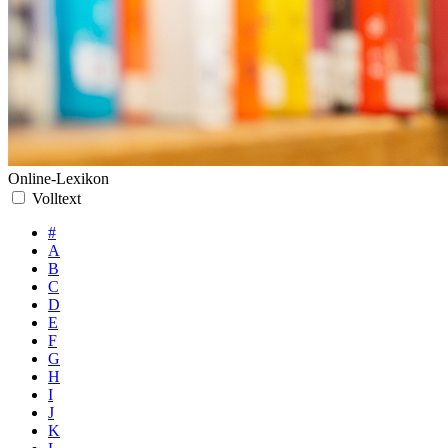
Online-Lexikon
Volltext
#
A
B
C
D
E
F
G
H
I
J
K