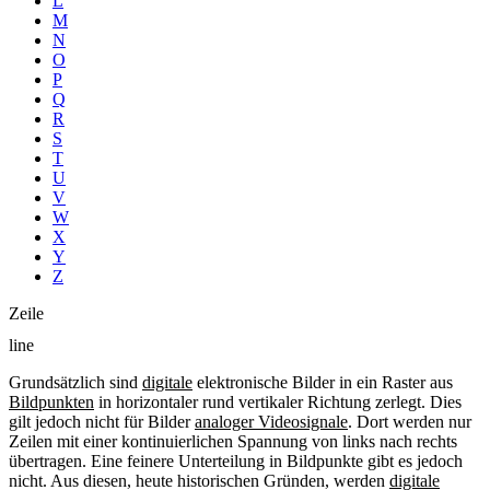
L
M
N
O
P
Q
R
S
T
U
V
W
X
Y
Z
Zeile
line
Grundsätzlich sind
digitale
elektronische Bilder in ein Raster aus
Bildpunkten
in horizontaler rund vertikaler Richtung zerlegt. Dies
gilt jedoch nicht für Bilder
analoger Videosignale
. Dort werden nur
Zeilen mit einer kontinuierlichen Spannung von links nach rechts
übertragen. Eine feinere Unterteilung in Bildpunkte gibt es jedoch
nicht. Aus diesen, heute historischen Gründen, werden
digitale