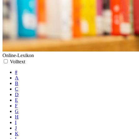
Online-Lexikon
Volltext
#
A
B
C
D
E
F
G
H
I
J
K