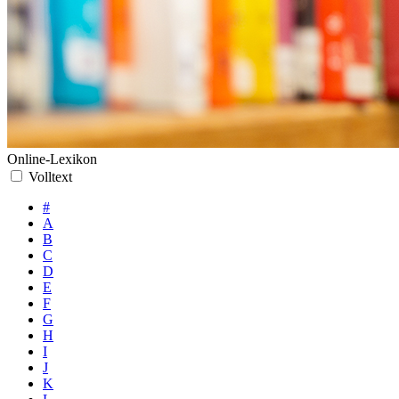
Online-Lexikon
Volltext
#
A
B
C
D
E
F
G
H
I
J
K