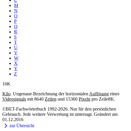
L
M
N
O
P
Q
R
S
T
U
V
W
X
Y
Z
16K
Kilo
. Ungenaue Bezeichnung der horizontalen
Auflösung
eines
Videosignals
mit 8640
Zeilen
und 15360
Pixeln
pro Zeile8K.
©BET-Fachwörterbuch 1992-2026. Nur für den persönlichen
Gebrauch. Jede weitere Verwertung ist untersagt. Geändert am
01.12.2016
zur Übersicht