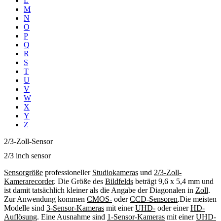
L
M
N
O
P
Q
R
S
T
U
V
W
X
Y
Z
2/3-Zoll-Sensor
2/3 inch sensor
Sensorgröße
professioneller
Studiokameras
und
2/3-Zoll-
Kamerarecorder
. Die Größe des
Bildfelds
beträgt 9,6 x 5,4 mm und
ist damit tatsächlich kleiner als die Angabe der Diagonalen in
Zoll
.
Zur Anwendung kommen
CMOS-
oder
CCD-Sensoren
.Die meisten
Modelle sind
3-Sensor-Kameras
mit einer
UHD-
oder einer
HD-
Auflösung
. Eine Ausnahme sind
1-Sensor-Kameras
mit einer
UHD-