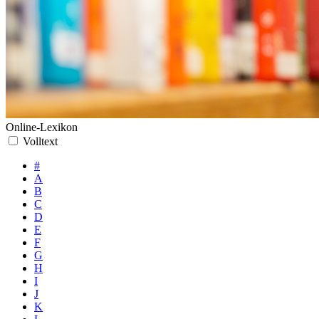
Online-Lexikon
Volltext
#
A
B
C
D
E
F
G
H
I
J
K