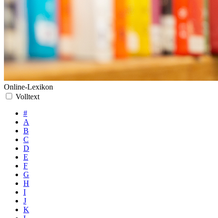
Online-Lexikon
Volltext
#
A
B
C
D
E
F
G
H
I
J
K