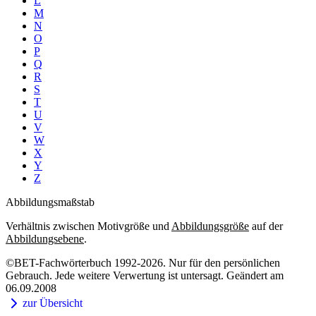
L
M
N
O
P
Q
R
S
T
U
V
W
X
Y
Z
Abbildungsmaßstab
Verhältnis zwischen Motivgröße und
Abbildungsgröße
auf der
Abbildungsebene
.
©BET-Fachwörterbuch 1992-2026. Nur für den persönlichen
Gebrauch. Jede weitere Verwertung ist untersagt. Geändert am
06.09.2008
zur Übersicht