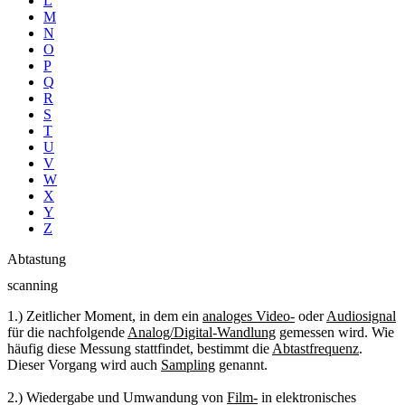
L
M
N
O
P
Q
R
S
T
U
V
W
X
Y
Z
Abtastung
scanning
1.) Zeitlicher Moment, in dem ein
analoges Video-
oder
Audiosignal
für die nachfolgende
Analog/Digital-Wandlung
gemessen wird. Wie
häufig diese Messung stattfindet, bestimmt die
Abtastfrequenz
.
Dieser Vorgang wird auch
Sampling
genannt.
2.) Wiedergabe und Umwandung von
Film-
in elektronisches