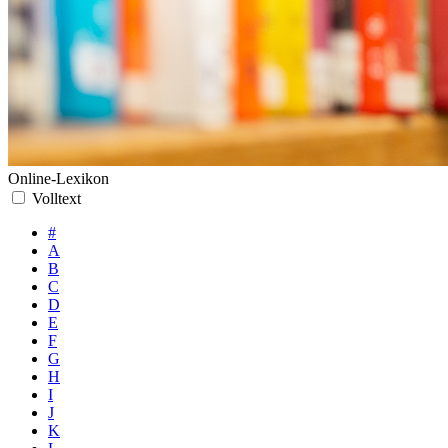
Online-Lexikon
Volltext
#
A
B
C
D
E
F
G
H
I
J
K