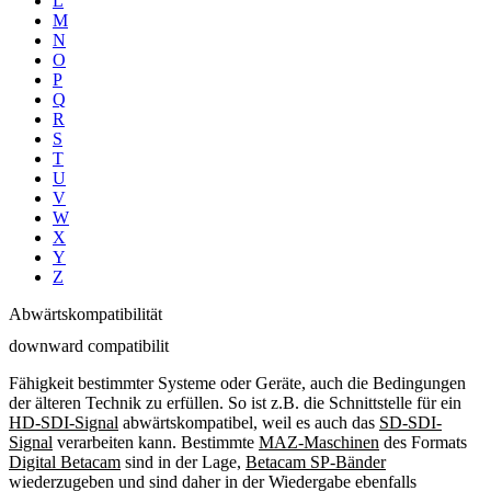
L
M
N
O
P
Q
R
S
T
U
V
W
X
Y
Z
Abwärtskompatibilität
downward compatibilit
Fähigkeit bestimmter Systeme oder Geräte, auch die Bedingungen
der älteren Technik zu erfüllen. So ist z.B. die Schnittstelle für ein
HD-SDI-Signal
abwärtskompatibel, weil es auch das
SD-SDI-
Signal
verarbeiten kann. Bestimmte
MAZ-Maschinen
des Formats
Digital Betacam
sind in der Lage,
Betacam SP-Bänder
wiederzugeben und sind daher in der Wiedergabe ebenfalls