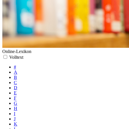
Online-Lexikon
Volltext
#
A
B
C
D
E
F
G
H
I
J
K