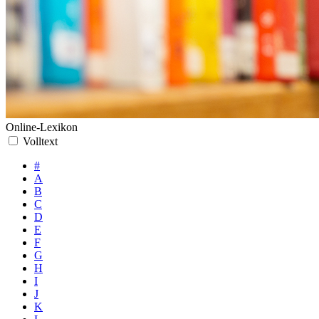
Online-Lexikon
Volltext
#
A
B
C
D
E
F
G
H
I
J
K