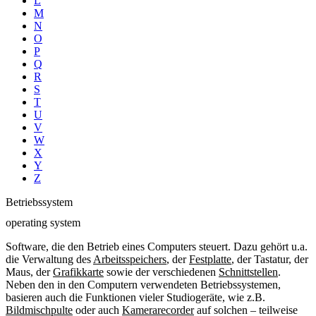
L
M
N
O
P
Q
R
S
T
U
V
W
X
Y
Z
Betriebssystem
operating system
Software, die den Betrieb eines Computers steuert. Dazu gehört u.a.
die Verwaltung des
Arbeitsspeichers
, der
Festplatte
, der Tastatur, der
Maus, der
Grafikkarte
sowie der verschiedenen
Schnittstellen
.
Neben den in den Computern verwendeten Betriebssystemen,
basieren auch die Funktionen vieler Studiogeräte, wie z.B.
Bildmischpulte
oder auch
Kamerarecorder
auf solchen – teilweise