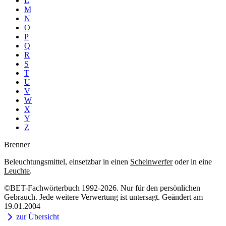
L
M
N
O
P
Q
R
S
T
U
V
W
X
Y
Z
Brenner
Beleuchtungsmittel, einsetzbar in einen
Scheinwerfer
oder in eine
Leuchte
.
©BET-Fachwörterbuch 1992-2026. Nur für den persönlichen
Gebrauch. Jede weitere Verwertung ist untersagt. Geändert am
19.01.2004
zur Übersicht