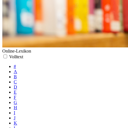
Online-Lexikon
Volltext
#
A
B
C
D
E
F
G
H
I
J
K