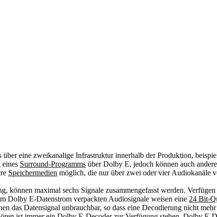
über eine zweikanalige Infrastruktur innerhalb der Produktion, beispi
g eines
Surround-Programms
über Dolby E, jedoch können auch ander
ere
Speichermedien
möglich, die nur über zwei oder vier Audiokanäle v
g, können maximal sechs Signale zusammengefasst werden. Verfügen 
im Dolby E-Datenstrom verpackten Audiosignale weisen eine
24 Bit-Q
n das Datensignal unbrauchbar, so dass eine Decodierung nicht mehr m
ören
ist immer ein Dolby E-Decoder zur Verfügung stehen. Dolby E-D