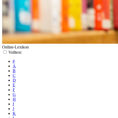
Online-Lexikon
Volltext
#
A
B
C
D
E
F
G
H
I
J
K