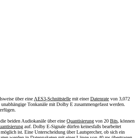
elsweise über eine
AES3-Schnittstelle
mit einer
Datenrate
von 3,072
e unabhängige Tonkanäle mit Dolby E zusammengefasst werden.
erfügen.
die beiden Audiokanäle über eine
Quantisierung
von 20
Bits
, können
uantisierung
auf. Dolby E-Signale dürfen keinesfalls bearbeitet
öglich ist. Eine Unterscheidung über Lautsprecher, ob sich ein
aten werden in Datenpaketen mit einer Länge von 40
ms
übertragen.