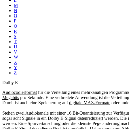
L
M
N
O
P
Q
R
S
T
U
V
W
X
Y
Z
Dolby E
Audiocodierformat
für die Verteilung eines mehrkanaligen Programms 
Megabits
pro Sekunde. Eine verbreitete Anwendung ist die Verteilun
Damit ist auch eine Speicherung auf
digitale MAZ-Formate
oder and
Stehen zwei Audiokanäle mit einer
16 Bit-Quantisierung
zur Verfügun
sogar acht Signale in ein Dolby E-Signal
datenreduziert
werden. Die 
werden. Eine Spurvertauschung oder die kleinste Pegeländerung mache
Dolby E-Signal decodieren lässt, ist unmöglich. Daher muss zum
Abh